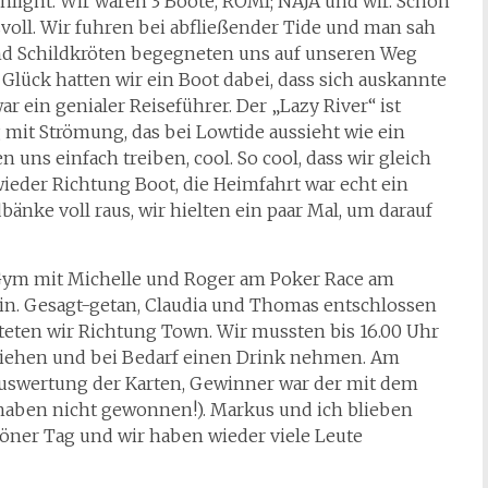
hlight. Wir waren 3 Boote, ROMI; NAJA und wir. Schon
voll. Wir fuhren bei abfließender Tide und man sah
und Schildkröten begegneten uns auf unseren Weg
lück hatten wir ein Boot dabei, dass sich auskannte
 ein genialer Reiseführer. Der „Lazy River“ ist
g mit Strömung, das bei Lowtide aussieht wie ein
n uns einfach treiben, cool. So cool, dass wir gleich
eder Richtung Boot, die Heimfahrt war echt ein
änke voll raus, wir hielten ein paar Mal, um darauf
ym mit Michelle und Roger am Poker Race am
sein. Gesagt-getan, Claudia und Thomas entschlossen
teten wir Richtung Town. Wir mussten bis 16.00 Uhr
 ziehen und bei Bedarf einen Drink nehmen. Am
 Auswertung der Karten, Gewinner war der mit dem
ir haben nicht gewonnen!). Markus und ich blieben
höner Tag und wir haben wieder viele Leute