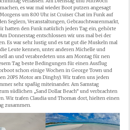
chmittag verlassen. Am Dienstag und Mittwoch
 machen, es war mal wieder Boot putzen angesagt
 Morgens um 8.00 Uhr ist Cruiser Chat im Funk auf
 den Seglern, Veranstaltungen, Gebrauchtwarenmarkt,
r hatten den Funk natürlich jeden Tag ein, gehörte
 Am Donnerstag entschlossen wir uns mal bei der
. Es war sehr lustig und es tat gut die Muskeln mal
 die Leute kennen, unter anderen Michelle und
nell an und verabredeten uns am Montag für nen
diesem Tag beste Bedingungen für einen Ausflug
torboot schon einige Wochen in George Town und
en 20PS Motor am Dinghy). Wir trafen uns jeden
mmer sehr spaßig miteinander. Am Samstag
zum südlichen „Sand Dollar Beach“ und verbrachten
n. Wir trafen Claudia und Thomas dort, hielten einen
tag zusammen.