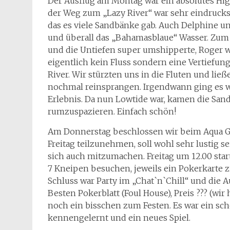
Der Ausflug am Montag war ein absolutes Hig
der Weg zum „Lazy River“ war sehr eindrucks
das es viele Sandbänke gab. Auch Delphine 
und überall das „Bahamasblaue“ Wasser. Zum G
und die Untiefen super umshipperte, Roger war
eigentlich kein Fluss sondern eine Vertiefun
River. Wir stürzten uns in die Fluten und ließe
nochmal reinsprangen. Irgendwann ging es wi
Erlebnis. Da nun Lowtide war, kamen die Sandb
rumzuspazieren. Einfach schön!
Am Donnerstag beschlossen wir beim Aqua G
Freitag teilzunehmen, soll wohl sehr lustig 
sich auch mitzumachen. Freitag um 12.00 star
7 Kneipen besuchen, jeweils ein Pokerkarte
Schluss war Party im „Chat`n`Chill“ und die
Besten Pokerblatt (Foul House), Preis ??? (w
noch ein bisschen zum Festen. Es war ein sc
kennengelernt und ein neues Spiel.