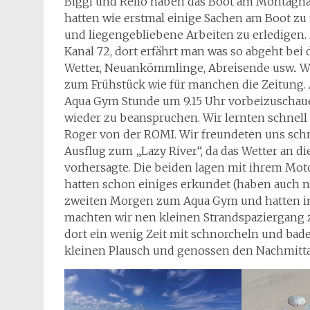
Biggi und Reilo haben das Boot am Montagna
hatten wie erstmal einige Sachen am Boot zu
und liegengebliebene Arbeiten zu erledigen.
Kanal 72, dort erfährt man was so abgeht bei
Wetter, Neuankömmlinge, Abreisende usw.. Wi
zum Frühstück wie für manchen die Zeitung.
Aqua Gym Stunde um 9.15 Uhr vorbeizuschauen
wieder zu beanspruchen. Wir lernten schnell
Roger von der ROMI. Wir freundeten uns sch
Ausflug zum „Lazy River“, da das Wetter an 
vorhersagte. Die beiden lagen mit ihrem Mo
hatten schon einiges erkundet (haben auch n
zweiten Morgen zum Aqua Gym und hatten i
machten wir nen kleinen Strandspaziergang 
dort ein wenig Zeit mit schnorcheln und bade
kleinen Plausch und genossen den Nachmit