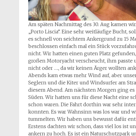
Am späten Nachmittag des 30. Aug kamen wir i
„Porto Liscia“. Eine sehr weitläufige Bucht, so
es schnell von seichtem Ankergrund zu 15 Me
beschlossen einfach mal ein Stück vorzufahre
nicht. Wir hatten einen guten Platz gefunden
großen Motoryacht verscheucht, ihm passte u
nicht oder …., da wir keinen Ärger wollten an
Abends kam etwas mehr Wind auf, aber unser A
Seglern und die Kiter und Windsurfer am Str
diesem Abend. Am nächsten Morgen ging es w
Süden. Wir hatten uns für diese Nacht eine sc
schon waren. Die Fahrt dorthin war sehr inter
konnten. Es war Wahnsinn was los war und wi
tummelten. Wir haben uns bewusst dafür ents
Erstens dachten wir schon, dass viel los ist 
ankern zu hoch. Es ist ein Naturschutzpark un