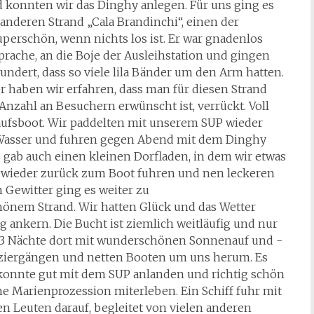
 konnten wir das Dinghy anlegen. Für uns ging es
nderen Strand „Cala Brandinchi“, einen der
uperschön, wenn nichts los ist. Er war gnadenlos
prache, an die Boje der Ausleihstation und gingen
ndert, dass so viele lila Bänder um den Arm hatten.
r haben wir erfahren, dass man für diesen Strand
Anzahl an Besuchern erwünscht ist, verrückt. Voll
kaufsboot. Wir paddelten mit unserem SUP wieder
 Wasser und fuhren gegen Abend mit dem Dinghy
s gab auch einen kleinen Dorfladen, in dem wir etwas
r wieder zurück zum Boot fuhren und nen leckeren
 Gewitter ging es weiter zu
hönem Strand. Wir hatten Glück und das Wetter
 ankern. Die Bucht ist ziemlich weitläufig und nur
n 3 Nächte dort mit wunderschönen Sonnenauf und -
ziergängen und netten Booten um uns herum. Es
 konnte gut mit dem SUP anlanden und richtig schön
ne Marienprozession miterleben. Ein Schiff fuhr mit
en Leuten darauf, begleitet von vielen anderen