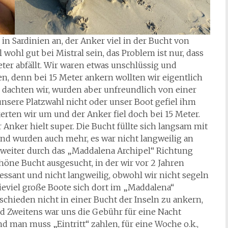
n Sardinien an, der Anker viel in der Bucht von
ll wohl gut bei Mistral sein, das Problem ist nur, dass
ter abfällt. Wir waren etwas unschlüssig und
n, denn bei 15 Meter ankern wollten wir eigentlich
, dachten wir, wurden aber unfreundlich von einer
nsere Platzwahl nicht oder unser Boot gefiel ihm
kerten wir um und der Anker fiel doch bei 15 Meter.
nker hielt super. Die Bucht füllte sich langsam mit
and wurden auch mehr, es war nicht langweilig an
eiter durch das „Maddalena Archipel“ Richtung
höne Bucht ausgesucht, in der wir vor 2 Jahren
essant und nicht langweilig, obwohl wir nicht segeln
eviel große Boote sich dort im „Maddalena“
chieden nicht in einer Bucht der Inseln zu ankern,
und Zweitens war uns die Gebühr für eine Nacht
d man muss „Eintritt“ zahlen, für eine Woche o.k.,