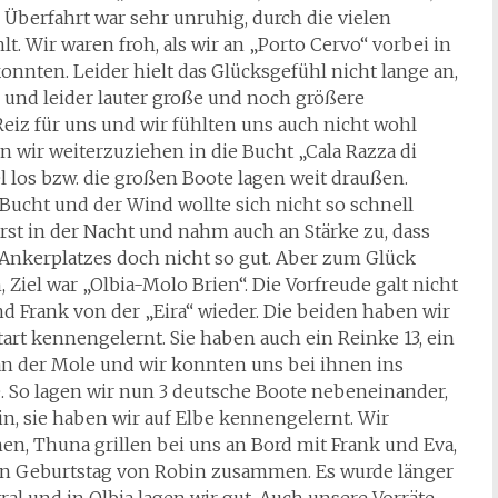
e Überfahrt war sehr unruhig, durch die vielen
. Wir waren froh, als wir an „Porto Cervo“ vorbei in
nnten. Leider hielt das Glücksgefühl nicht lange an,
e und leider lauter große und noch größere
Reiz für uns und wir fühlten uns auch nicht wohl
 wir weiterzuziehen in die Bucht „Cala Razza di
el los bzw. die großen Boote lagen weit draußen.
Bucht und der Wind wollte sich nicht so schnell
erst in der Nacht und nahm auch an Stärke zu, dass
Ankerplatzes doch nicht so gut. Aber zum Glück
Ziel war „Olbia-Molo Brien“. Die Vorfreude galt nicht
nd Frank von der „Eira“ wieder. Die beiden haben wir
tart kennengelernt. Sie haben auch ein Reinke 13, ein
n an der Mole und wir konnten uns bei ihnen ins
de. So lagen wir nun 3 deutsche Boote nebeneinander,
in, sie haben wir auf Elbe kennengelernt. Wir
, Thuna grillen bei uns an Bord mit Frank und Eva,
den Geburtstag von Robin zusammen. Es wurde länger