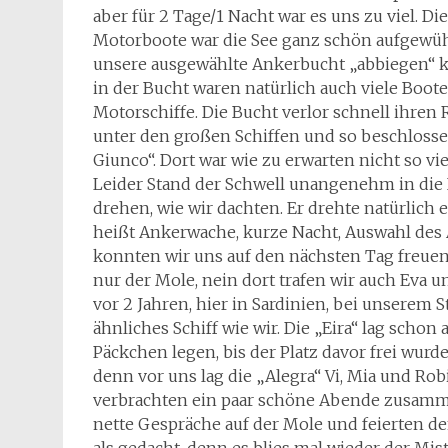
aber für 2 Tage/1 Nacht war es uns zu viel. Di
Motorboote war die See ganz schön aufgewühlt
unsere ausgewählte Ankerbucht „abbiegen“ ko
in der Bucht waren natürlich auch viele Boot
Motorschiffe. Die Bucht verlor schnell ihren 
unter den großen Schiffen und so beschlossen
Giunco“. Dort war wie zu erwarten nicht so vi
Leider Stand der Schwell unangenehm in die 
drehen, wie wir dachten. Er drehte natürlich 
heißt Ankerwache, kurze Nacht, Auswahl des 
konnten wir uns auf den nächsten Tag freuen, 
nur der Mole, nein dort trafen wir auch Eva u
vor 2 Jahren, hier in Sardinien, bei unserem S
ähnliches Schiff wie wir. Die „Eira“ lag scho
Päckchen legen, bis der Platz davor frei wur
denn vor uns lag die „Alegra“ Vi, Mia und Rob
verbrachten ein paar schöne Abende zusammen
nette Gespräche auf der Mole und feierten 