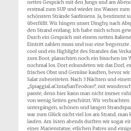
nettes Gespräch mit den Jungs und am Abend
erstmal zum SUP und wieder ins Wasser zum a
schönsten Strände Sardiniens. Ja, bestimmt s
überfüllt. Wir hingen unser Dinghy, nach Abs
den Strand entlang. Ich habe mich schon gewu
Durch ein Gespräch mit einem netten Italiene
Eintritt zahlen muss und nur eine begrenzte 
cool und ein Highlight des Strandes das Ver
zum Boot, planschten noch ein bisschen im
nochmal los. Dort erkundeten wir das Dorf, e
frisches Obst und Gemüse kauften, bevor wi
Salat zubereiteten. Nach 3 Nächten und einem
„SpiaggiaLaCinta/SanTeodoro“, mit wundersc
passte, denn hier kann man nicht immer ruhig
von wenig Seiten geschützt. Wir verbrachte
untergängen, schönen und langen Strandspa
war zum Glück nicht viel los am Strand, man
laufen. Am 14ten abends durften wir sogar ei
einer Marienstatue, etlichen Patres und einig