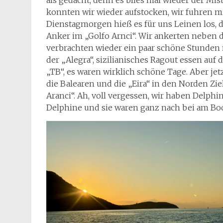
als gedacht, denn es blies mal wieder der Mist
konnten wir wieder aufstocken, wir fuhren m
Dienstagmorgen hieß es für uns Leinen los,
Anker im „Golfo Arnci“. Wir ankerten neben de
verbrachten wieder ein paar schöne Stunden 
der „Alegra“, sizilianisches Ragout essen auf
„TB“, es waren wirklich schöne Tage. Aber jet
die Balearen und die „Eira“ in den Norden Zie
Aranci“. Ah, voll vergessen, wir haben Delphi
Delphine und sie waren ganz nach bei am Boo