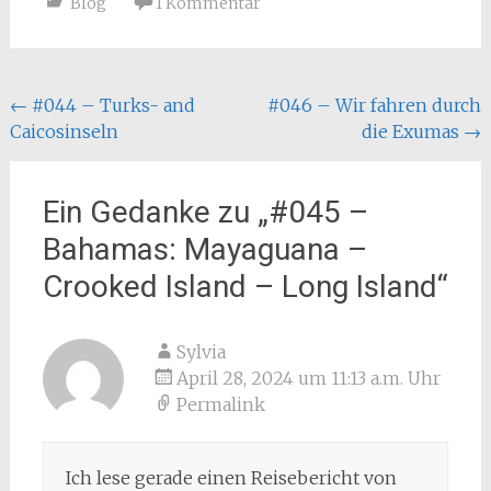
Blog
1 Kommentar
Beitragsnavigation
←
#044 – Turks- and
#046 – Wir fahren durch
Caicosinseln
die Exumas
→
Ein Gedanke zu „
#045 –
Bahamas: Mayaguana –
Crooked Island – Long Island
“
Sylvia
April 28, 2024 um 11:13 a.m. Uhr
Permalink
Ich lese gerade einen Reisebericht von