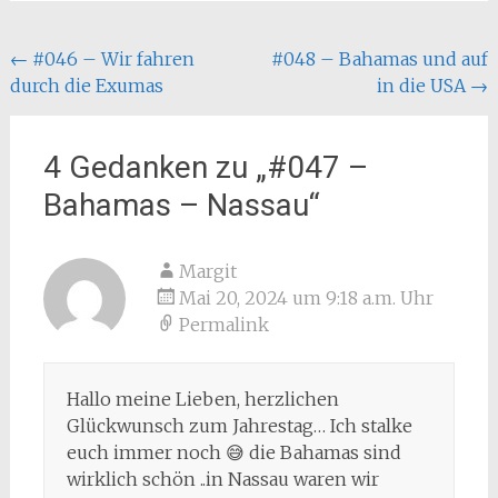
Beitragsnavigation
←
#046 – Wir fahren
#048 – Bahamas und auf
durch die Exumas
in die USA
→
4 Gedanken zu „
#047 –
Bahamas – Nassau
“
Margit
Mai 20, 2024 um 9:18 a.m. Uhr
Permalink
Hallo meine Lieben, herzlichen
Glückwunsch zum Jahrestag… Ich stalke
euch immer noch 😅 die Bahamas sind
wirklich schön ..in Nassau waren wir