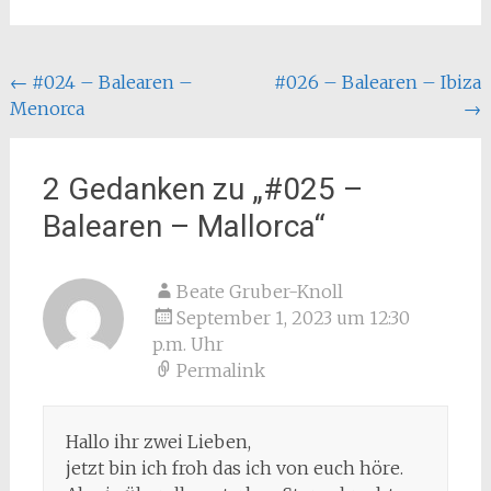
Beitragsnavigation
←
#024 – Balearen –
#026 – Balearen – Ibiza
Menorca
→
2 Gedanken zu „
#025 –
Balearen – Mallorca
“
Beate Gruber-Knoll
September 1, 2023 um 12:30
p.m. Uhr
Permalink
Hallo ihr zwei Lieben,
jetzt bin ich froh das ich von euch höre.